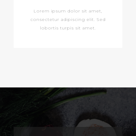
Lorem ipsum dolor sit amet,
consectetur adipiscing elit. Sed
lobortis turpis sit amet.